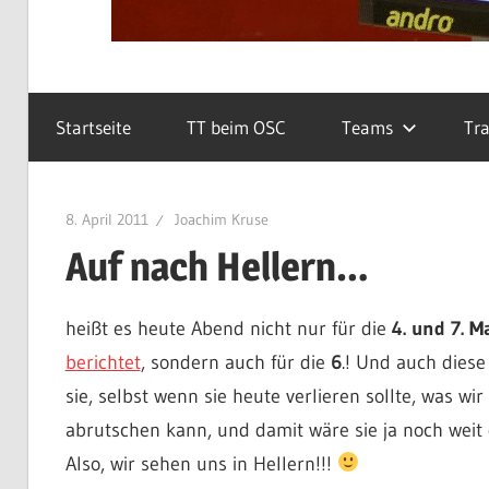
Startseite
TT beim OSC
Teams
Tra
8. April 2011
Joachim Kruse
Auf nach Hellern…
heißt es heute Abend nicht nur für die
4. und 7. 
berichtet
, sondern auch für die
6
.! Und auch dies
sie, selbst wenn sie heute verlieren sollte, was wir
abrutschen kann, und damit wäre sie ja noch wei
Also, wir sehen uns in Hellern!!!