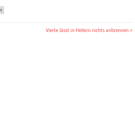
EN
Nächster
Vierte lässt in Hellern nichts anbrennen
Beitrag: