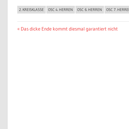
2. KREISKLASSE
OSC 4. HERREN
OSC 6. HERREN
OSC 7. HERR
ALLGEMEIN
Beitragsnavigation
Vorheriger
Das dicke Ende kommt diesmal garantiert nicht
Beitrag: