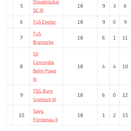
Osnabrücker
5
18
9
3
6
SC III
6
TuS Engter
18
9
0
9
TuS
7
18
6
1
11
Bramsche
SV
Concordia
8
18
4
4
10
Belm-Powe
III
TSG Burg
9
18
6
0
12
Gretesch III
Spvg.
10
18
1
2
15
Fürstenau II