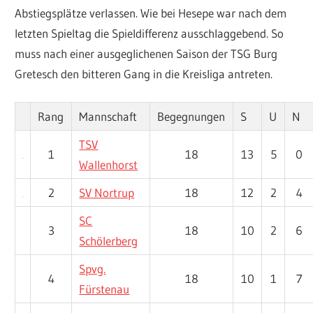
Abstiegsplätze verlassen. Wie bei Hesepe war nach dem
letzten Spieltag die Spieldifferenz ausschlaggebend. So
muss nach einer ausgeglichenen Saison der TSG Burg
Gretesch den bitteren Gang in die Kreisliga antreten.
Rang
Mannschaft
Begegnungen
S
U
N
TSV
1
18
13
5
0
Wallenhorst
2
SV Nortrup
18
12
2
4
SC
3
18
10
2
6
Schölerberg
Spvg.
4
18
10
1
7
Fürstenau