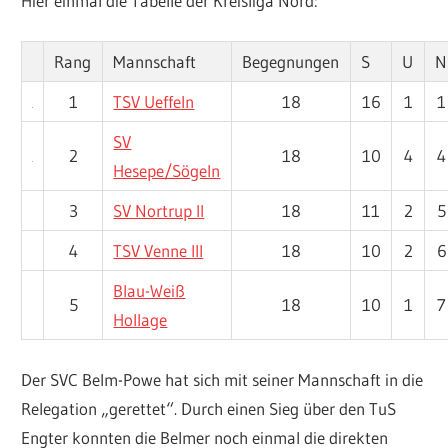
Hier einmal die Tabelle der Kreisliga Nord:
Rang
Mannschaft
Begegnungen
S
U
N
1
TSV Ueffeln
18
16
1
1
SV
2
18
10
4
4
Hesepe/Sögeln
3
SV Nortrup II
18
11
2
5
4
TSV Venne III
18
10
2
6
Blau-Weiß
5
18
10
1
7
Hollage
Der SVC Belm-Powe hat sich mit seiner Mannschaft in die
Relegation „gerettet“. Durch einen Sieg über den TuS
Engter konnten die Belmer noch einmal die direkten