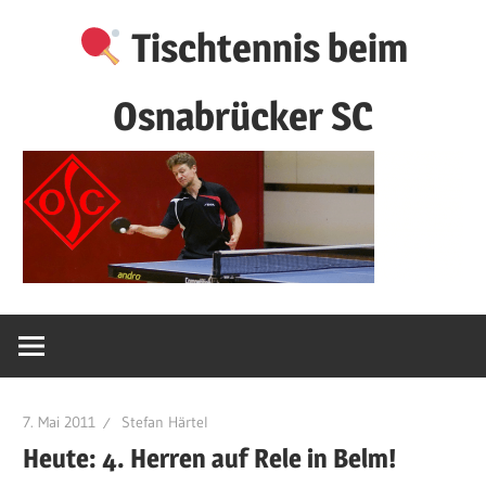
Zum
Tischtennis beim
Inhalt
springen
Osnabrücker SC
7. Mai 2011
Stefan Härtel
Heute: 4. Herren auf Rele in Belm!