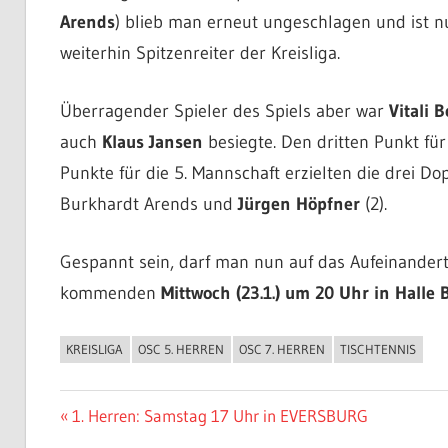
Arends
) blieb man erneut ungeschlagen und ist n
weiterhin Spitzenreiter der Kreisliga.
Überragender Spieler des Spiels aber war
Vitali B
auch
Klaus Jansen
besiegte. Den dritten Punkt für
Punkte für die 5. Mannschaft erzielten die drei D
Burkhardt Arends und
Jürgen Höpfner
(2).
Gespannt sein, darf man nun auf das Aufeinandertr
kommenden
Mittwoch (23.1.) um 20 Uhr in Halle 
KREISLIGA
OSC 5. HERREN
OSC 7. HERREN
TISCHTENNIS
ALLGEMEIN
Beitragsnavigation
Vorheriger
1. Herren: Samstag 17 Uhr in EVERSBURG
Beitrag: