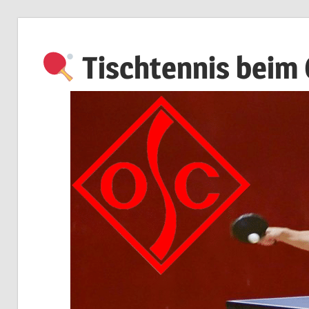
Zum
Inhalt
Tischtennis beim
springen