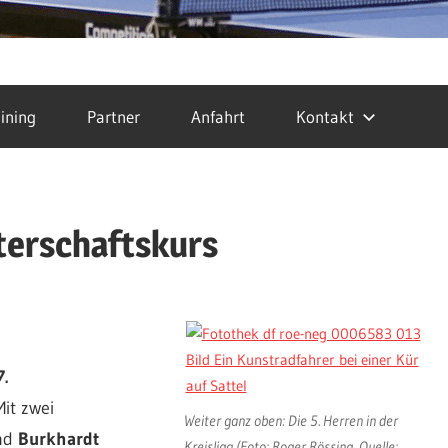
ining
Partner
Anfahrt
Kontakt
terschaftskurs
7.
it zwei
Weiter ganz oben: Die 5. Herren in der
nd
Burkhardt
Kreisliga (Foto: Roger Rössing, Quelle: