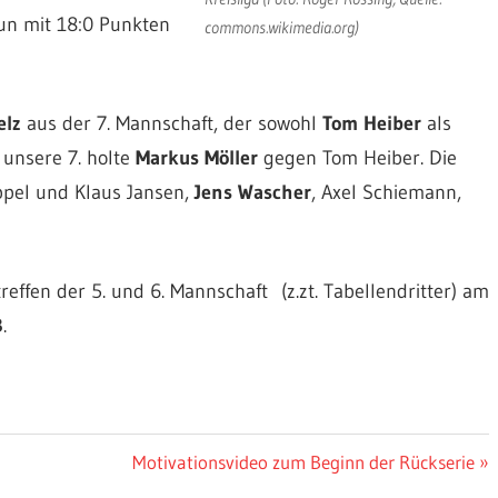
un mit 18:0 Punkten
commons.wikimedia.org)
elz
aus der 7. Mannschaft, der sowohl
Tom Heiber
als
 unsere 7. holte
Markus Möller
gegen Tom Heiber. Die
oppel und Klaus Jansen,
Jens Wascher
, Axel Schiemann,
effen der 5. und 6. Mannschaft (z.zt. Tabellendritter) am
B
.
Nächster
Motivationsvideo zum Beginn der Rückserie
Beitrag: