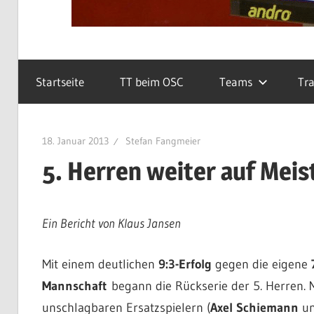
Startseite
TT beim OSC
Teams
Tra
18. Januar 2013
Stefan Fangmeier
5. Herren weiter auf Meis
Ein Bericht von Klaus Jansen
Mit einem deutlichen
9:3-Erfolg
gegen die eigene
Mannschaft
begann die Rückserie der 5. Herren. M
unschlagbaren Ersatzspielern (
Axel Schiemann
u