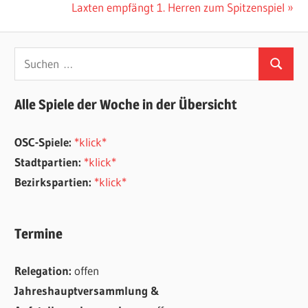
Beitrag:
Nächster
Laxten empfängt 1. Herren zum Spitzenspiel
Beitrag:
Suchen
Suchen
nach:
Alle Spiele der Woche in der Übersicht
OSC-Spiele:
*klick*
Stadtpartien:
*klick*
Bezirkspartien:
*klick*
Termine
Relegation:
offen
Jahreshauptversammlung &