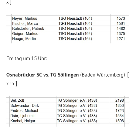
x ]
Freitag um 15 Uhr:
Osnabrücker SC vs. TG Söllingen
(Baden-Würtemberg) [
x : x ]