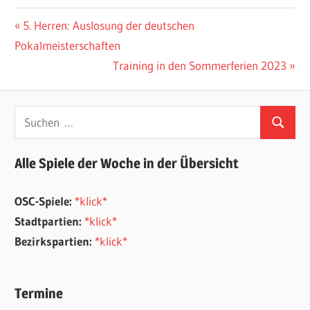
ALLGEMEIN
Beitragsnavigation
Vorheriger
5. Herren: Auslosung der deutschen
Beitrag:
Pokalmeisterschaften
Nächster
Training in den Sommerferien 2023
Beitrag:
Suchen
Suchen
nach:
Alle Spiele der Woche in der Übersicht
OSC-Spiele:
*klick*
Stadtpartien:
*klick*
Bezirkspartien:
*klick*
Termine