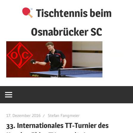
Zum
Tischtennis beim
Inhalt
springen
Osnabrücker SC
17. Dezember 2016
Stefan Fangmeier
33. Internationales TT-Turnier des