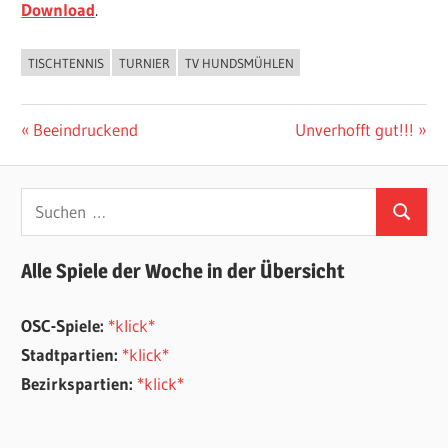
Download
.
TISCHTENNIS
TURNIER
TV HUNDSMÜHLEN
ALLGEMEIN
Beitragsnavigation
Vorheriger
Nächster
Beeindruckend
Unverhofft gut!!!
Beitrag:
Beitrag:
Suchen
Suchen
nach:
Alle Spiele der Woche in der Übersicht
OSC-Spiele:
*klick*
Stadtpartien:
*klick*
Bezirkspartien:
*klick*