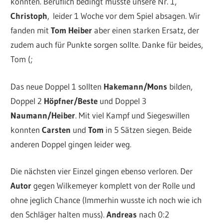
konnten. Beruflich bedingt musste unsere Nr. 1,
Christoph
, leider 1 Woche vor dem Spiel absagen. Wir
fanden mit
Tom Heiber
aber einen starken Ersatz, der
zudem auch für Punkte sorgen sollte. Danke für beides,
Tom (;
Das neue Doppel 1 sollten
Hakemann/Mons
bilden,
Doppel 2
Höpfner/Beste
und Doppel 3
Naumann/Heiber
. Mit viel Kampf und Siegeswillen
konnten
Carsten
und
Tom
in 5 Sätzen siegen. Beide
anderen Doppel gingen leider weg.
Die nächsten vier Einzel gingen ebenso verloren. Der
Autor
gegen Wilkemeyer komplett von der Rolle und
ohne jeglich Chance (Immerhin wusste ich noch wie ich
den Schläger halten muss).
Andreas
nach 0:2