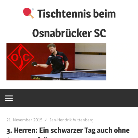
Zum
Tischtennis beim
Inhalt
springen
Osnabrücker SC
21. November 2015
Jan-Hendrik Wittenberg
3. Herren: Ein schwarzer Tag auch ohne