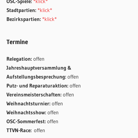
OSC-Spiele:
*klick*
Stadtpartien:
*klick*
Bezirkspartien:
*klick*
Termine
Relegation:
offen
Jahreshauptversammlung &
Aufstellungsbesprechung:
offen
Putz- und Reparaturaktion:
offen
Vereinsmeisterschaften:
offen
Weihnachtsturnier:
offen
Weihnachtsshow:
offen
OSC-Sommerfest:
offen
TTVN-Race:
offen