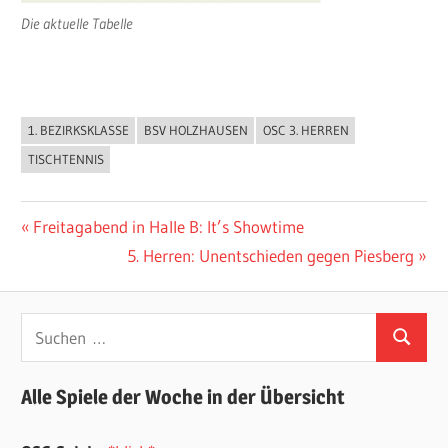
Die aktuelle Tabelle
1. BEZIRKSKLASSE
BSV HOLZHAUSEN
OSC 3. HERREN
ALLGEMEIN
TISCHTENNIS
Beitragsnavigation
Vorheriger
Freitagabend in Halle B: It’s Showtime
Beitrag:
Nächster
5. Herren: Unentschieden gegen Piesberg
Beitrag:
Suchen
Suchen
nach:
Alle Spiele der Woche in der Übersicht