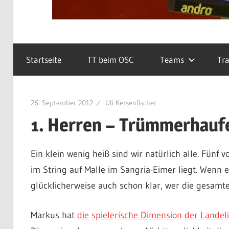
Startseite
TT beim OSC
Teams
Tra
26. September 2012
Uli Kersenfischer
1. Herren – Trümmerhauf
Ein klein wenig heiß sind wir natürlich alle. Fünf
im String auf Malle im Sangria-Eimer liegt. Wenn 
glücklicherweise auch schon klar, wer die gesamt
Markus hat
die spielerische Dimension der Landel