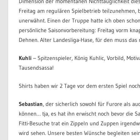
Dimension der momentanen Nichttauglichkeit dies
Freitag am regulären Spielbetrieb teilzunehmen, bl
unerwähnt. Einen der Truppe hatte ich oben schon 
persönliche Saisonvorbereitung: Freitag vorm kna
Dehnen. Alter Landesliga-Hase, für den muss das 
Kuhli
– Spitzenspieler, König Kuhlic, Vorbild, Moti
Tausendsassa!
Shirts haben wir 2 Tage vor dem ersten Spiel noch
Sebastian
, der sicherlich sowohl für Furore als a
können… tja, es hat ihn erwischt noch bevor die 
Fitti-Besuche trat ein Zippeln und Zuppen irgen
wird sehen. Unsere besten Wünsche begleiten sein