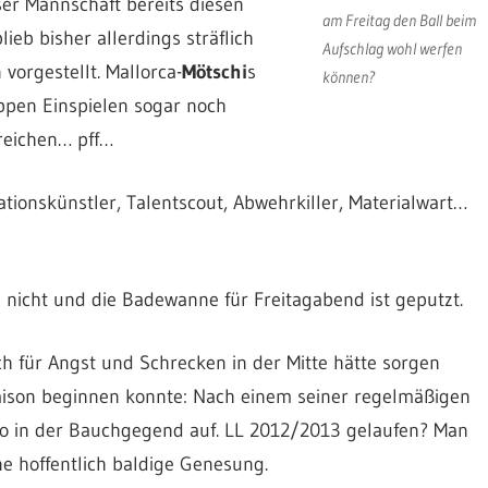
er Mannschaft bereits diesen
am Freitag den Ball beim
ieb bisher allerdings sträflich
Aufschlag wohl werfen
vorgestellt. Mallorca-
Mötschi
s
können?
ppen Einspielen sogar noch
reichen… pff…
vationskünstler, Talentscout, Abwehrkiller, Materialwart…
 nicht und die Badewanne für Freitagabend ist geputzt.
uch für Angst und Schrecken in der Mitte hätte sorgen
Saison beginnen konnte: Nach einem seiner regelmäßigen
dwo in der Bauchgegend auf. LL 2012/2013 gelaufen? Man
e hoffentlich baldige Genesung.