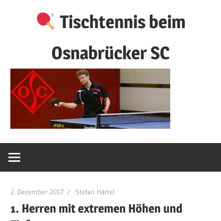
Zum
Tischtennis beim
Inhalt
springen
Osnabrücker SC
2. Dezember 2017
Stefan Härtel
1. Herren mit extremen Höhen und