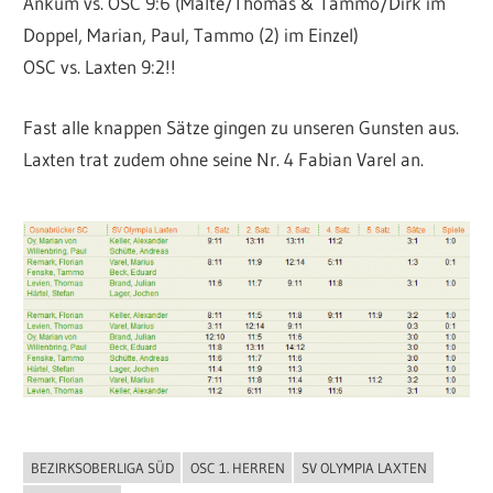
Ankum vs. OSC 9:6 (Malte/Thomas & Tammo/Dirk im
Doppel, Marian, Paul, Tammo (2) im Einzel)
OSC vs. Laxten 9:2!!
Fast alle knappen Sätze gingen zu unseren Gunsten aus.
Laxten trat zudem ohne seine Nr. 4 Fabian Varel an.
BEZIRKSOBERLIGA SÜD
OSC 1. HERREN
SV OLYMPIA LAXTEN
ALLGEMEIN