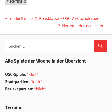
TISCHTENNIS
Beitragsnavigation
Vorheriger
Topduell in der 1. Kreisklasse – OSC V vs Schölerberg III
Beitrag:
Nächster
3. Herren – Herbstmeister
Beitrag:
Suchen
Suchen
nach:
Alle Spiele der Woche in der Übersicht
OSC-Spiele:
*klick*
Stadtpartien:
*klick*
Bezirkspartien:
*klick*
Termine