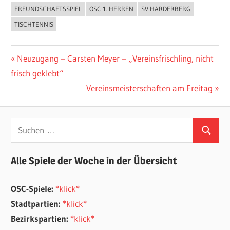
FREUNDSCHAFTSSPIEL
OSC 1. HERREN
SV HARDERBERG
ALLGEMEIN
TISCHTENNIS
Beitragsnavigation
Vorheriger
Neuzugang – Carsten Meyer – „Vereinsfrischling, nicht
Beitrag:
frisch geklebt“
Nächster
Vereinsmeisterschaften am Freitag
Beitrag:
Suchen
Suchen
nach:
Alle Spiele der Woche in der Übersicht
OSC-Spiele:
*klick*
Stadtpartien:
*klick*
Bezirkspartien:
*klick*