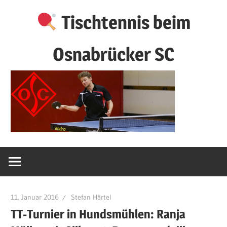
Zum
Tischtennis beim
Inhalt
springen
Osnabrücker SC
11. Januar 2016
Stefan Härtel
TT-Turnier in Hundsmühlen: Ranja