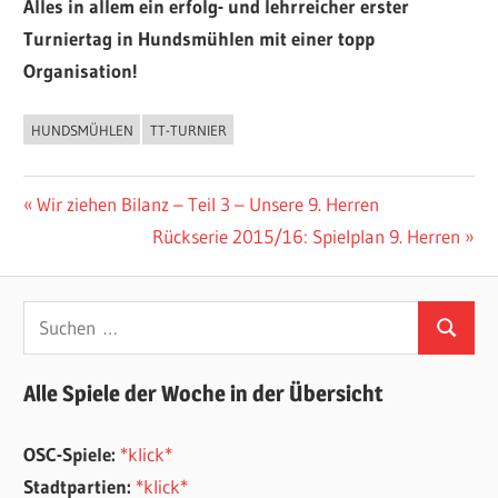
Alles in allem ein erfolg- und lehrreicher erster
Turniertag in Hundsmühlen mit einer topp
Organisation!
HUNDSMÜHLEN
TT-TURNIER
ALLGEMEIN
Beitragsnavigation
Vorheriger
Wir ziehen Bilanz – Teil 3 – Unsere 9. Herren
Beitrag:
Nächster
Rückserie 2015/16: Spielplan 9. Herren
Beitrag:
Suchen
Suchen
nach:
Alle Spiele der Woche in der Übersicht
OSC-Spiele:
*klick*
Stadtpartien:
*klick*