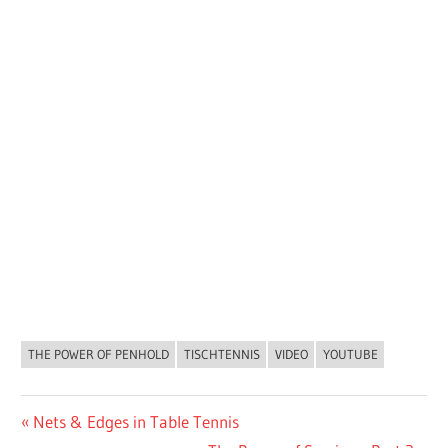
THE POWER OF PENHOLD
TISCHTENNIS
VIDEO
YOUTUBE
ALLGEMEIN
Beitragsnavigation
Vorheriger
Nets & Edges in Table Tennis