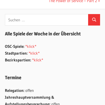
Beitrag:
Nächster
The Power of Service – Part 2
Beitrag:
Suchen
Suchen
nach:
Alle Spiele der Woche in der Übersicht
OSC-Spiele:
*klick*
Stadtpartien:
*klick*
Bezirkspartien:
*klick*
Termine
Relegation:
offen
Jahreshauptversammlung &
Aufstellungsbesprechung:
offen