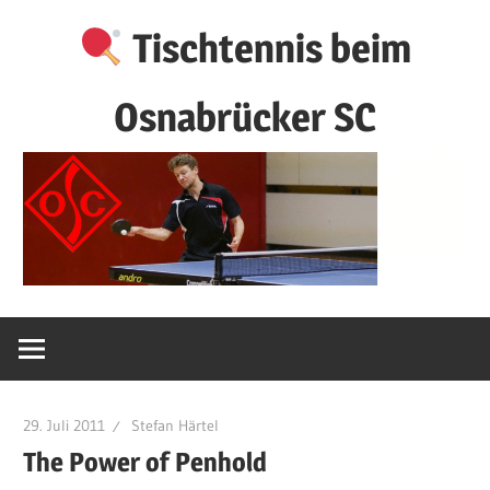
Zum
Tischtennis beim
Inhalt
springen
Osnabrücker SC
29. Juli 2011
Stefan Härtel
The Power of Penhold