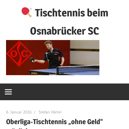
Zum
Tischtennis beim
Inhalt
springen
Osnabrücker SC
6. Januar 2016
Stefan Härtel
Oberliga-Tischtennis „ohne Geld“