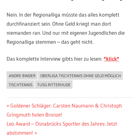
Nein. In der Regionalliga müsste das alles komplett
durchfinanziert sein. Ohne Geld kriegt man dort
niemanden ran. Und nur mit eigenen Jugendlichen die
Regionalliga stemmen – das geht nicht.
Das komplette Interview gibts hier zu lesen:
*klick*
ANDRE BINDER
OBERLIGA TISCHTENNIS OHNE GELD MÖGLICH
ALLGEMEIN
TISCHTENNIS
TUSG RITTERHUDE
Beitragsnavigation
Vorheriger
Goldener Schläger: Carsten Naumann & Christoph
Beitrag:
Gringmuth holen Bronze!
Nächster
Leo Award – Osnabrücks Sportler des Jahres: Jetzt
Beitrag:
abstimmen!