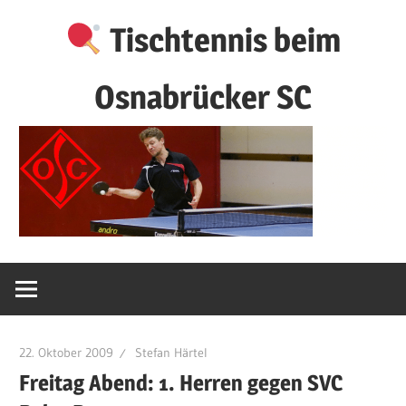
Zum
Tischtennis beim
Inhalt
springen
Osnabrücker SC
22. Oktober 2009
Stefan Härtel
Freitag Abend: 1. Herren gegen SVC