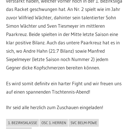
verstärkt haben, welcher vorher noch in der 1. Bezirksliga
das Racket geschwungen hat. An Nr. 2 spielt wie im Jahr
zuvor Wilfried Wächter, dahinter sein talentierter Sohn
Simon Wächter und Sven Tiesmeyer im mittleren
Paarkreuz. Beide spielten in der Mitte letzte Saison eine
klar positive Bilanz. Auch das untere Paarkreuz hat es in
sich, wo Andre Hahn (21:7 Bilanz) sowie Manfred
Siepelmeyer (letzte Saison noch Nummer 2) jedem
Gegner dicke Kopfschmerzen bereiten können.
Es wird somit definitv ein harter Fight und wir freuen uns
auf einen spannenden Tischtennis-Abend!
Ihr seid alle herzlich zum Zuschauen eingeladen!
1. BEZIRKSKLASSE
OSC 1. HERREN
SVC BELM-POWE
ALLGEMEIN