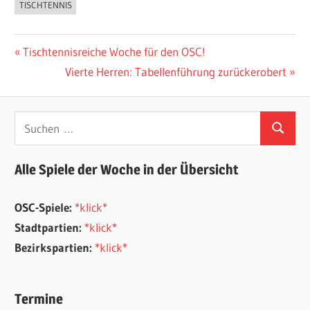
TISCHTENNIS
Beitragsnavigation
Vorheriger
Tischtennisreiche Woche für den OSC!
Beitrag:
Nächster
Vierte Herren: Tabellenführung zurückerobert
Beitrag:
Suchen
Suchen
nach:
Alle Spiele der Woche in der Übersicht
OSC-Spiele:
*klick*
Stadtpartien:
*klick*
Bezirkspartien:
*klick*
Termine