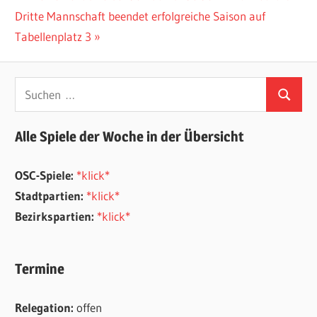
Nächster
Beitrag:
Dritte Mannschaft beendet erfolgreiche Saison auf
Beitrag:
Tabellenplatz 3
Suchen
Suchen
nach:
Alle Spiele der Woche in der Übersicht
OSC-Spiele:
*klick*
Stadtpartien:
*klick*
Bezirkspartien:
*klick*
Termine
Relegation:
offen