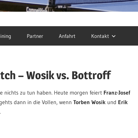
ining
Partner
Anfahrt
Kontakt
ch – Wosik vs. Bottroff
die nichts zu tun haben. Heute morgen feiert
Franz-Josef
ehts dann in die Vollen, wenn
Torben Wosik
und
Erik
.