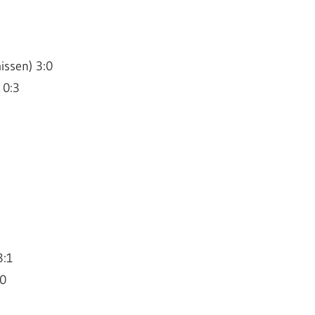
issen) 3:0
 0:3
3:1
:0