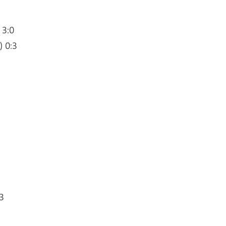
 3:0
) 0:3
3