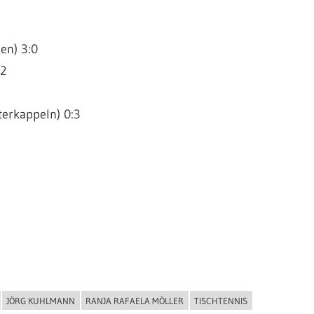
en) 3:0
:2
terkappeln) 0:3
JÖRG KUHLMANN
RANJA RAFAELA MÖLLER
TISCHTENNIS