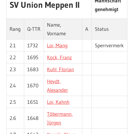
Mannschaft
SV Union Meppen II
genehmigt
Name,
Rang
Q-TTR
A
Status
Vorname
2.1
1732
Loi, Mang
Sperrvermerk
2.2
1695
Kock, Franz
2.3
1683
Kuhl, Florian
Heydt,
2.4
1670
Alexander
2.5
1651
Loi, Kahnh
Töbermann,
2.6
1648
Jürgen