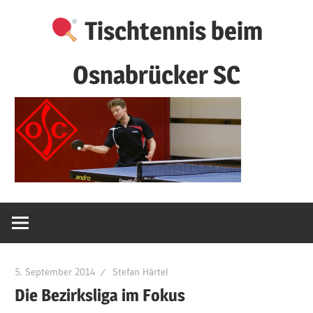
Zum
Tischtennis beim
Inhalt
springen
Osnabrücker SC
5. September 2014
Stefan Härtel
Die Bezirksliga im Fokus