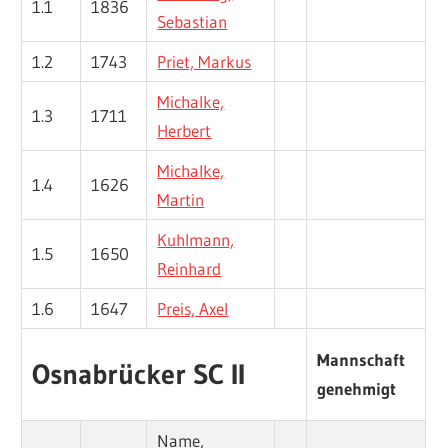
1.1
1836
Sebastian
1.2
1743
Priet, Markus
Michalke,
1.3
1711
Herbert
Michalke,
1.4
1626
Martin
Kuhlmann,
1.5
1650
Reinhard
1.6
1647
Preis, Axel
Mannschaft
Osnabrücker SC II
genehmigt
Name,