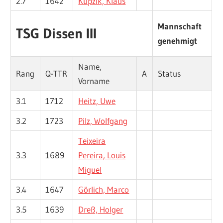
2.7
1642
Kupzik, Klaus
Mannschaft
TSG Dissen III
genehmigt
Name,
Rang
Q-TTR
A
Status
Vorname
3.1
1712
Heitz, Uwe
3.2
1723
Pilz, Wolfgang
Teixeira
3.3
1689
Pereira, Louis
Miguel
3.4
1647
Görlich, Marco
3.5
1639
Dreß, Holger