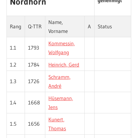
Nordhorn
genehmigt
Name,
Rang
Q-TTR
A
Status
Vorname
Kommessin,
1.1
1793
Wolfgang
1.2
1784
Heinrich, Gerd
Schramm,
1.3
1726
André
Hüsemann,
1.4
1668
Jens
Kunert,
1.5
1656
Thomas