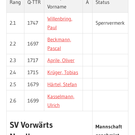
Rang
Q-TTR
A
Status
Vorname
Willenbring,
2.1
1747
Sperrvermerk
Paul
Beckmann,
2.2
1697
Pascal
2.3
1717
Aprile, Oliver
2.4
1715
Krüger, Tobias
2.5
1679
Härtel, Stefan
Kasselmann,
2.6
1699
Ulrich
SV Vorwärts
Mannschaft