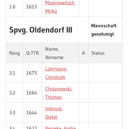
Maximowitsch,
1.6
1613
Mirko
Mannschaft
Spvg. Oldendorf III
genehmigt
Name,
Rang
Q-TTR
A
Status
Vorname
Lührmann,
3.1
1675
Christoph
Chrzanowski,
3.2
1664
Thomas
Imbrock,
3.3
1644
Dieter
3.4
1622
Beineke, Andre