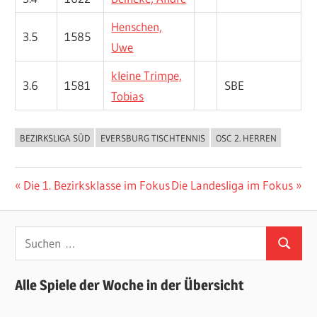
Henschen,
3.5
1585
Uwe
kleine Trimpe,
3.6
1581
SBE
Tobias
BEZIRKSLIGA SÜD
EVERSBURG TISCHTENNIS
OSC 2. HERREN
ALLGEMEIN
Beitragsnavigation
Vorheriger
Nächster
Die 1. Bezirksklasse im Fokus
Die Landesliga im Fokus
Beitrag:
Beitrag:
Suchen
Suchen
nach:
Alle Spiele der Woche in der Übersicht