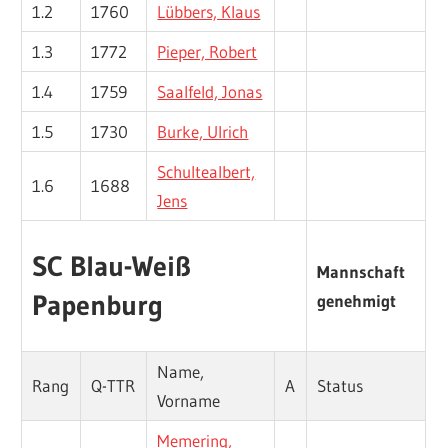
1.2
1760
Lübbers, Klaus
1.3
1772
Pieper, Robert
1.4
1759
Saalfeld, Jonas
1.5
1730
Burke, Ulrich
Schultealbert,
1.6
1688
Jens
SC Blau-Weiß
Mannschaft
Papenburg
genehmigt
Name,
Rang
Q-TTR
A
Status
Vorname
Memering,