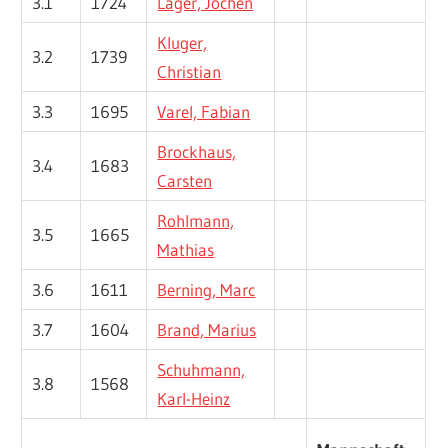
3.1
1724
Lager, Jochen
Kluger,
3.2
1739
Christian
3.3
1695
Varel, Fabian
Brockhaus,
3.4
1683
Carsten
Rohlmann,
3.5
1665
Mathias
3.6
1611
Berning, Marc
3.7
1604
Brand, Marius
Schuhmann,
3.8
1568
Karl-Heinz