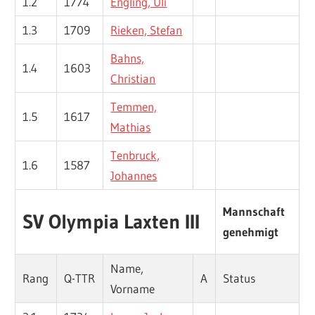
1.2
1774
Engling, Uli
1.3
1709
Rieken, Stefan
Bahns,
1.4
1603
Christian
Temmen,
1.5
1617
Mathias
Tenbruck,
1.6
1587
Johannes
Mannschaft
SV Olympia Laxten III
genehmigt
Name,
Rang
Q-TTR
A
Status
Vorname