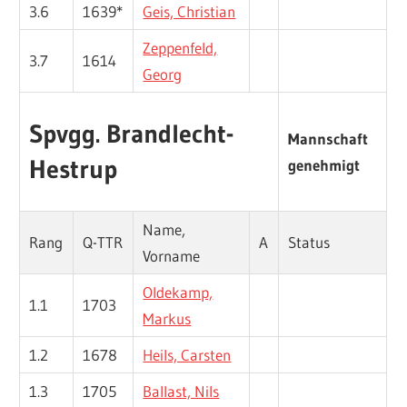
3.6
1639*
Geis, Christian
Zeppenfeld,
3.7
1614
Georg
Spvgg. Brandlecht-
Mannschaft
Hestrup
genehmigt
Name,
Rang
Q-TTR
A
Status
Vorname
Oldekamp,
1.1
1703
Markus
1.2
1678
Heils, Carsten
1.3
1705
Ballast, Nils