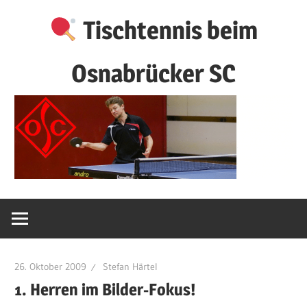
Zum
Tischtennis beim
Inhalt
springen
Osnabrücker SC
26. Oktober 2009
Stefan Härtel
1. Herren im Bilder-Fokus!