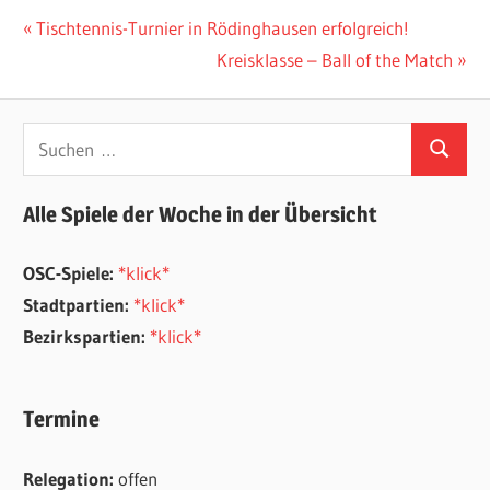
Beitragsnavigation
Vorheriger
Tischtennis-Turnier in Rödinghausen erfolgreich!
Beitrag:
Nächster
Kreisklasse – Ball of the Match
Beitrag:
Suchen
Suchen
nach:
Alle Spiele der Woche in der Übersicht
OSC-Spiele:
*klick*
Stadtpartien:
*klick*
Bezirkspartien:
*klick*
Termine
Relegation:
offen