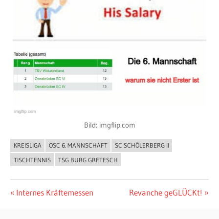
Bild: imgflip.com
KREISLIGA
OSC 6. MANNSCHAFT
SC SCHÖLERBERG II
ALLGEMEIN
TISCHTENNIS
TSG BURG GRETESCH
Beitragsnavigation
Vorheriger
Nächster
Internes Kräftemessen
Revanche geGLÜCKt!
Beitrag:
Beitrag: