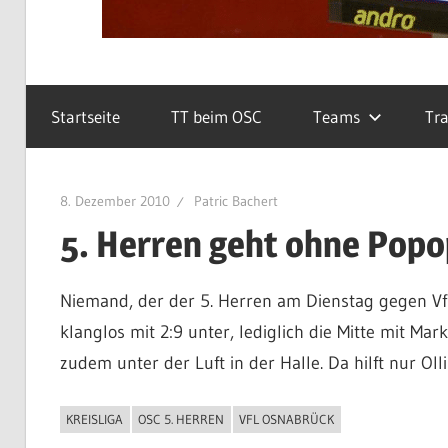
Startseite
TT beim OSC
Teams
Tra
8. Dezember 2010
Patric Bachert
5. Herren geht ohne Popo
Niemand, der der 5. Herren am Dienstag gegen VfL
klanglos mit 2:9 unter, lediglich die Mitte mit Ma
zudem unter der Luft in der Halle. Da hilft nur O
KREISLIGA
OSC 5. HERREN
VFL OSNABRÜCK
ALLGEMEIN