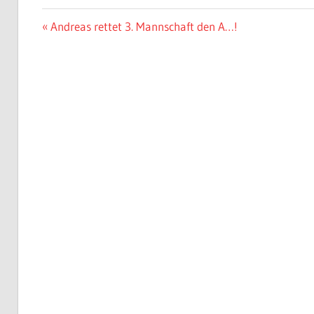
Beitragsnavigation
Vorheriger
Andreas rettet 3. Mannschaft den A…!
Beitrag: