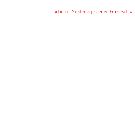
Nächster
1. Schüler: Niederlage gegen Gretesch
Beitrag: