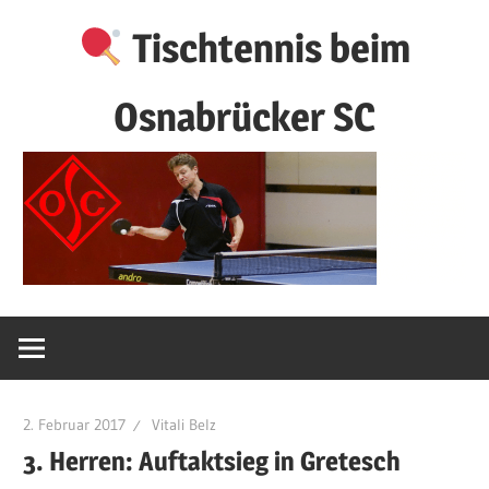
Zum
Tischtennis beim
Inhalt
springen
Osnabrücker SC
2. Februar 2017
Vitali Belz
3. Herren: Auftaktsieg in Gretesch