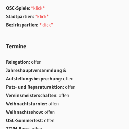
OSC-Spiele:
*klick*
Stadtpartien:
*klick*
Bezirkspartien:
*klick*
Termine
Relegation:
offen
Jahreshauptversammlung &
Aufstellungsbesprechung:
offen
Putz- und Reparaturaktion:
offen
Vereinsmeisterschaften:
offen
Weihnachtsturnier:
offen
Weihnachtsshow:
offen
OSC-Sommerfest:
offen
TTVN-Race:
offen