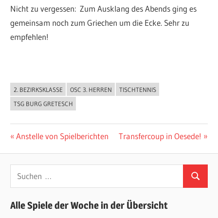
Nicht zu vergessen: Zum Ausklang des Abends ging es
gemeinsam noch zum Griechen um die Ecke. Sehr zu
empfehlen!
2. BEZIRKSKLASSE
OSC 3. HERREN
TISCHTENNIS
ALLGEMEIN
TSG BURG GRETESCH
Beitragsnavigation
Vorheriger
Nächster
Anstelle von Spielberichten
Transfercoup in Oesede!
Beitrag:
Beitrag:
Suchen
Suchen
nach:
Alle Spiele der Woche in der Übersicht