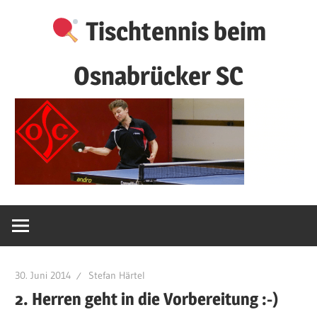
Zum
Tischtennis beim
Inhalt
springen
Osnabrücker SC
30. Juni 2014
Stefan Härtel
2. Herren geht in die Vorbereitung :-)