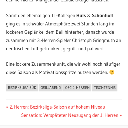
Samt den ehemaligen TT-Kollegen
Hüls
&
Schönhoff
ging es in schwüler Atmosphäre zwei Stunden lang im
lockeren Geplänkel dem Ball hinterher, danach wurde
zusammen mit 3.-Herren-Spieler Christoph Gringmuth an
der frischen Luft getrunken, gegrillt und palavert.
Eine lockere Zusammenkunft, die wir wohl noch häufiger
diese Saison als Motivationsspritze nutzen werden.
BEZIRKSLIGA SÜD
GRILLABEND
OSC 2. HERREN
TISCHTENNIS
ALLGEMEIN
Beitragsnavigation
Vorheriger
2. Herren: Bezirksliga-Saison auf hohem Niveau
Beitrag:
Nächster
Sensation: Verspäteter Neuzugang der 1. Herren
Beitrag: