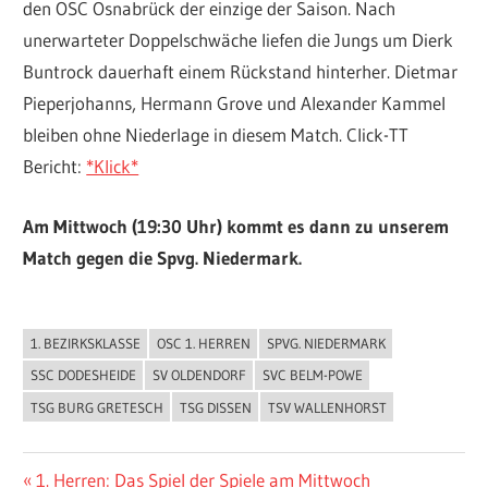
den OSC Osnabrück der einzige der Saison. Nach
unerwarteter Doppelschwäche liefen die Jungs um Dierk
Buntrock dauerhaft einem Rückstand hinterher. Dietmar
Pieperjohanns, Hermann Grove und Alexander Kammel
bleiben ohne Niederlage in diesem Match. Click-TT
Bericht:
*Klick*
Am Mittwoch (19:30 Uhr) kommt es dann zu unserem
Match gegen die Spvg. Niedermark.
1. BEZIRKSKLASSE
OSC 1. HERREN
SPVG. NIEDERMARK
ALLGEMEIN
SSC DODESHEIDE
SV OLDENDORF
SVC BELM-POWE
TSG BURG GRETESCH
TSG DISSEN
TSV WALLENHORST
Beitragsnavigation
Vorheriger
1. Herren: Das Spiel der Spiele am Mittwoch