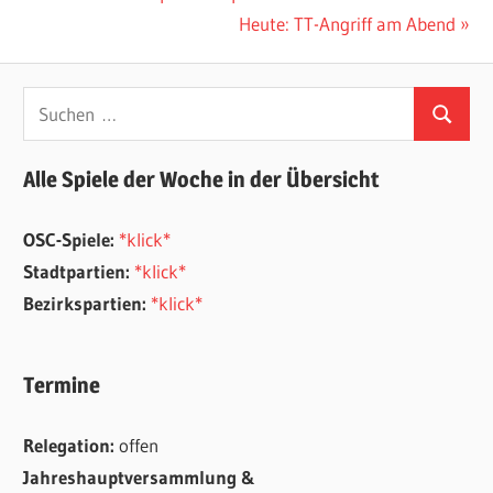
Beitrag:
Nächster
Heute: TT-Angriff am Abend
Beitrag:
Suchen
Suchen
nach:
Alle Spiele der Woche in der Übersicht
OSC-Spiele:
*klick*
Stadtpartien:
*klick*
Bezirkspartien:
*klick*
Termine
Relegation:
offen
Jahreshauptversammlung &