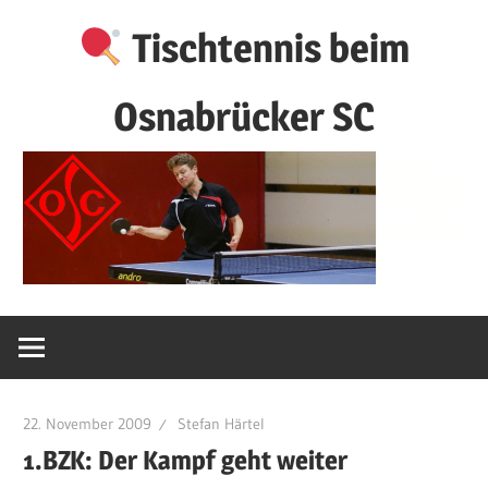
Zum
Tischtennis beim
Inhalt
springen
Osnabrücker SC
22. November 2009
Stefan Härtel
1.BZK: Der Kampf geht weiter